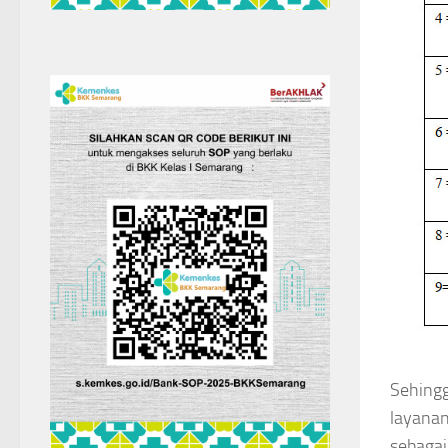
Sehingg
layanan
sebagai 