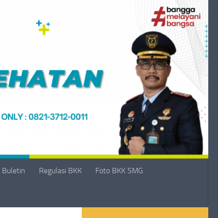
Buletin
Regulasi BKK
Foto BKK SMG