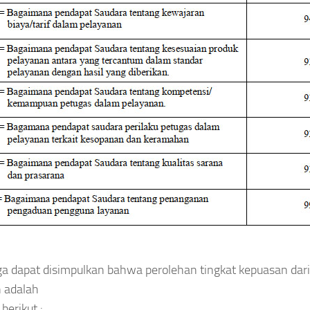
a dapat disimpulkan bahwa perolehan tingkat kepuasan dar
 adalah
berikut :