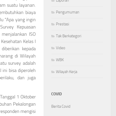
Laporan
lam suatu layanan.
membutuhkan biaya
Pengumuman
lu “Apa yang ingin
Prestasi
 Survey Kepuasan
h menjalankan ISO
Tak Berkategori
Kesehatan Kelas I
Video
diberikan kepada
arang di Wilayah
WBK
atu survey adalah
ini bisa diperoleh
Wilayah Kerja
erilaku, dan juga
COVID
Tanggal 1 Oktober
abuhan Pekalongan
Berita Covid
 responden mengisi