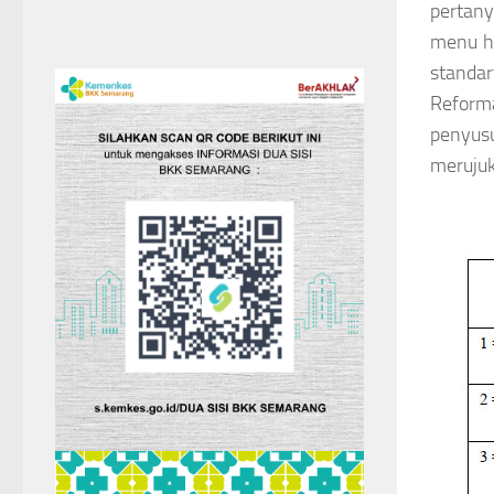
pertany
menu ht
standa
Reform
penyusu
merujuk