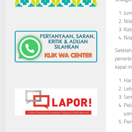
Jum
Nil
Kat
Nil
Setela
penerb
kapal m
Har
Leb
Sem
Pel
yan
Per