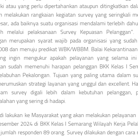
iki atau yang perlu dipertahankan ataupun ditingkatkan da
m melakukan rangkaian kegiatan survey yang seringkali 
sar, ada baiknya suatu organisasi mendalami terlebih dahu
leh melalui pelaksanaan Survey Kepuasan Pelanggan”.
gan merupakan syarat wajib pada organisasi yang suda
008 dan menuju predikat WBK/WBBM. Balai Kekarantinaan 
ng ingin mengukur apakah pelayanan yang selama ini 
gan sudah memenuhi harapan pelanggan BKK Kelas I Sem
elabuhan Pekalongan. Tujuan yang paling utama dalam su
erumuskan strategi layanan yang unggul dan excellent. Hal 
alam survey digali lebih dalam kebutuhan pelanggan, p
lahan yang sering di hadapi.
di lakukan ke Masyarakat yang akan melakukan pelayanan 
esember 2024 di BKK Kelas I Semarang Wilayah Kerja Pel
jumlah responden 89 orang. Survey dilakukan dengan cara