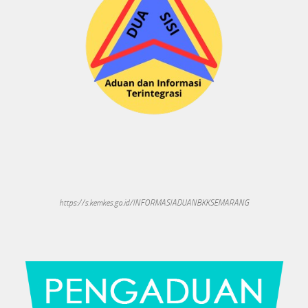
https://s.kemkes.go.id/INFORMASIADUANBKKSEMARANG