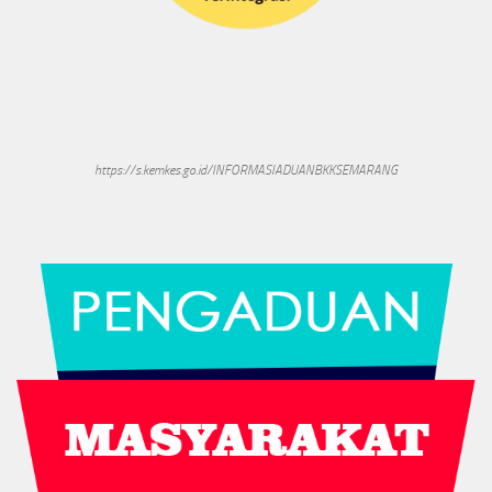
https://s.kemkes.go.id/INFORMASIADUANBKKSEMARANG