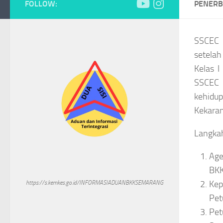
FOLLOW:
PENERB
SSCEC 
setelah
Kelas I
SSCEC 
kehidup
Kekaran
Langka
Age
BKK
Kep
https://s.kemkes.go.id/INFORMASIADUANBKKSEMARANG
Pet
Pet