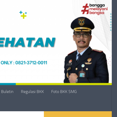
Buletin
Regulasi BKK
Foto BKK SMG