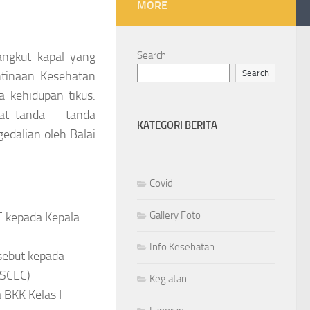
MORE
angkut kapal yang
Search
Search
ntinaan Kesehatan
 kehidupan tikus.
pat tanda – tanda
KATEGORI BERITA
edalian oleh Balai
Covid
Gallery Foto
 kepada Kepala
Info Kesehatan
sebut kepada
SSCEC)
Kegiatan
 BKK Kelas I