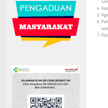
Se
Kep
Age
Pet
ked
Pet