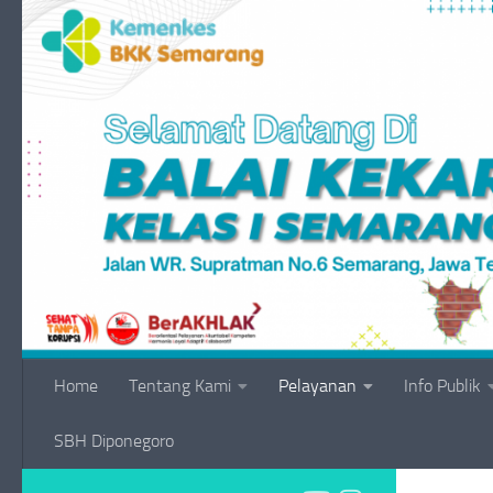
Skip to content
Home
Tentang Kami
Pelayanan
Info Publik
SBH Diponegoro