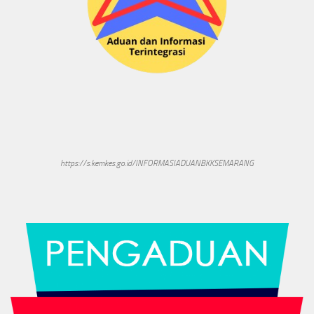
https://s.kemkes.go.id/INFORMASIADUANBKKSEMARANG