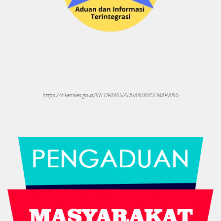
https://s.kemkes.go.id/INFORMASIADUANBKKSEMARANG