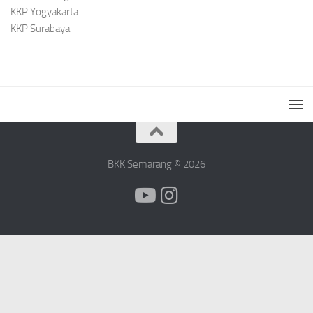
KKP Yogyakarta
KKP Surabaya
BKK Semarang © 2026