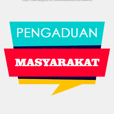
https://s.kemkes.go.id/INFORMASIADUANBKKSEMARANG