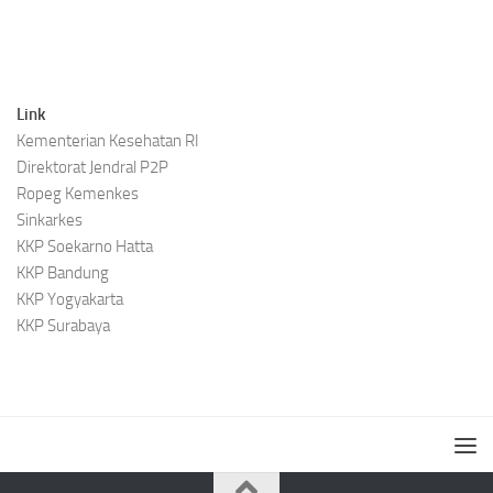
Link
Kementerian Kesehatan RI
Direktorat Jendral P2P
Ropeg Kemenkes
Sinkarkes
KKP Soekarno Hatta
KKP Bandung
KKP Yogyakarta
KKP Surabaya