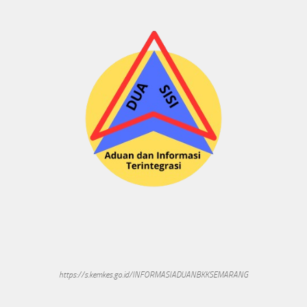
https://s.kemkes.go.id/INFORMASIADUANBKKSEMARANG