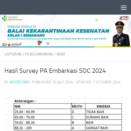
Skip to content
LAPORAN
/
PENGUMUMAN
/
WBK
Hasil Survey PA Embarkasi SOC 2024
BY
KESPELSMG
· PUBLISHED
10 JULY 2024
· UPDATED
7 OCTOBER 2024