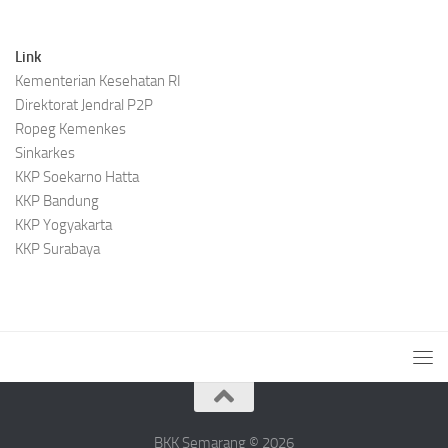
Link
Kementerian Kesehatan RI
Direktorat Jendral P2P
Ropeg Kemenkes
Sinkarkes
KKP Soekarno Hatta
KKP Bandung
KKP Yogyakarta
KKP Surabaya
BKK Semarang © 2026