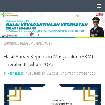
Skip to content
LAPORAN
/
PENGUMUMAN
/
WBK
Hasil Survei Kepuasan Masyarakat (SKM)
Triwulan II Tahun 2023
BY
KESPELSMG
· PUBLISHED
10 JULY 2023
· UPDATED
7 OCTOBER 2024