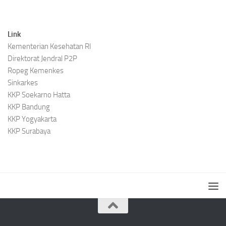
Link
Kementerian Kesehatan RI
Direktorat Jendral P2P
Ropeg Kemenkes
Sinkarkes
KKP Soekarno Hatta
KKP Bandung
KKP Yogyakarta
KKP Surabaya