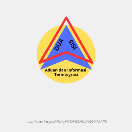
https://s.kemkes.go.id/INFORMASIADUANBKKSEMARANG