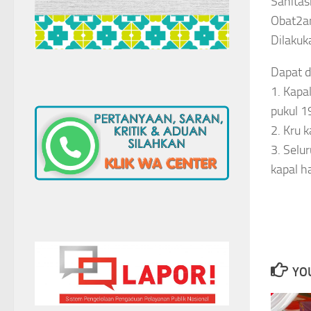
Sanitas
Obat2an
Dilakuk
Dapat d
1. Kapa
pukul 1
2. Kru k
3. Selu
kapal h
YOU