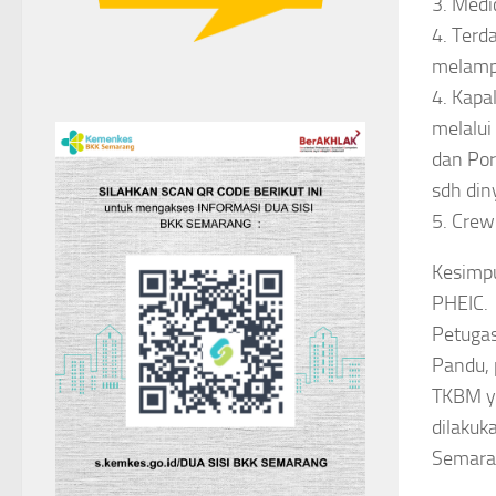
3. Medi
4. Terd
melampi
4. Kapal
melalui
dan Por
sdh din
5. Crew
Kesimpu
PHEIC.
Petugas
Pandu, 
TKBM ya
dilakuk
Semara