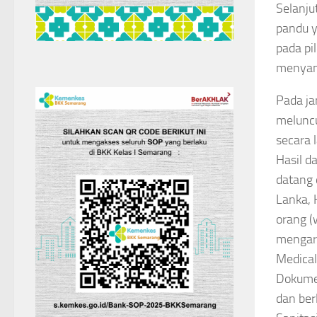
Selanju
pandu y
pada pi
menyand
Pada ja
meluncu
secara 
Hasil d
datang 
Lanka, 
orang (
mengar
Medical
Dokumen
dan ber