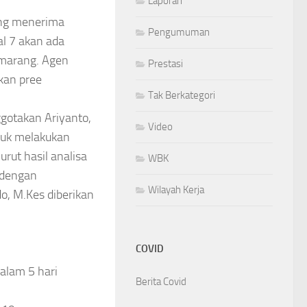
Laporan
ang menerima
Pengumuman
al 7 akan ada
emarang. Agen
Prestasi
kan pree
Tak Berkategori
gotakan Ariyanto,
Video
ntuk melakukan
rut hasil analisa
WBK
 dengan
Wilayah Kerja
o, M.Kes diberikan
COVID
dalam 5 hari
Berita Covid