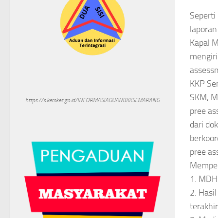
Seperti
laporan
Kapal M
mengiri
assessm
KKP Sem
SKM, M.
https://s.kemkes.go.id/INFORMASIADUANBKKSEMARANG
pree as
dari do
berkoor
pree as
Memper
1. MDH d
2. Hasi
terakhir