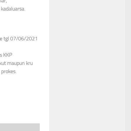
lar,
 kadaluarsa.
que tgl 07/06/2021
as KKP
gkut maupun kru
 prokes.