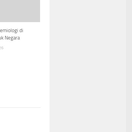
emiologi di
uk Negara
26