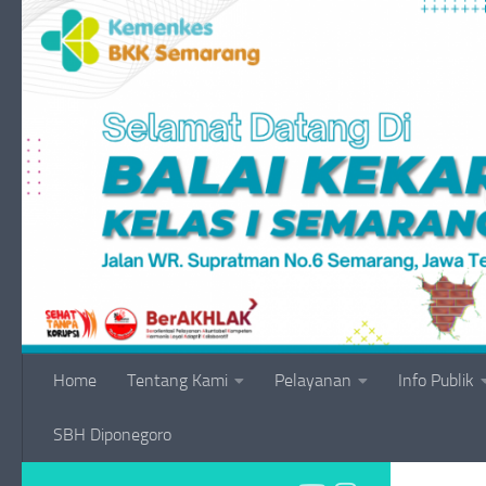
Skip to content
Home
Tentang Kami
Pelayanan
Info Publik
SBH Diponegoro