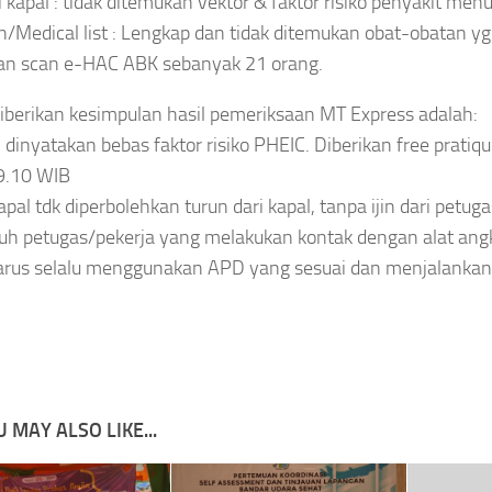
i kapal : tidak ditemukan vektor & faktor risiko penyakit menu
/Medical list : Lengkap dan tidak ditemukan obat-obatan yg
an scan e-HAC ABK sebanyak 21 orang.
iberikan kesimpulan hasil pemeriksaan MT Express adalah:
l dinyatakan bebas faktor risiko PHEIC. Diberikan free prati
9.10 WIB
apal tdk diperbolehkan turun dari kapal, tanpa ijin dari petug
ruh petugas/pekerja yang melakukan kontak dengan alat an
arus selalu menggunakan APD yang sesuai dan menjalankan
 MAY ALSO LIKE...