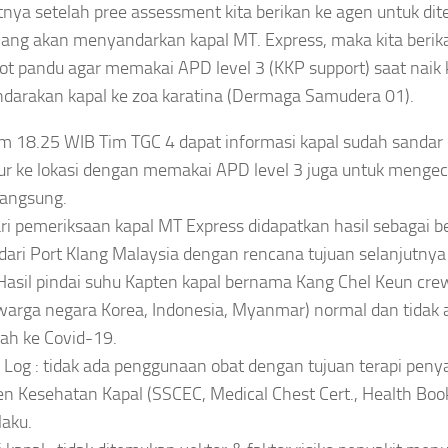
tnya setelah pree assessment kita berikan ke agen untuk dite
ang akan menyandarkan kapal MT. Express, maka kita beri
lot pandu agar memakai APD level 3 (KKP support) saat naik 
arakan kapal ke zoa karatina (Dermaga Samudera 01).
m 18.25 WIB Tim TGC 4 dapat informasi kapal sudah sandar 
r ke lokasi dengan memakai APD level 3 juga untuk mengece
langsung.
ari pemeriksaan kapal MT Express didapatkan hasil sebagai be
dari Port Klang Malaysia dengan rencana tujuan selanjutnya
Hasil pindai suhu Kapten kapal bernama Kang Chel Keun cr
warga negara Korea, Indonesia, Myanmar) normal dan tidak 
ah ke Covid-19.
 Log : tidak ada penggunaan obat dengan tujuan terapi penya
 Kesehatan Kapal (SSCEC, Medical Chest Cert., Health Boo
laku.