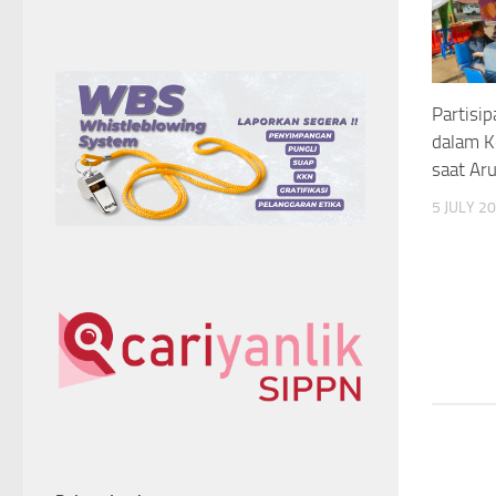
Partisip
dalam K
saat Ar
5 JULY 2