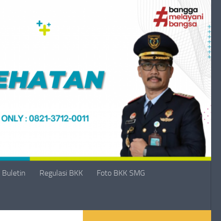
Buletin
Regulasi BKK
Foto BKK SMG