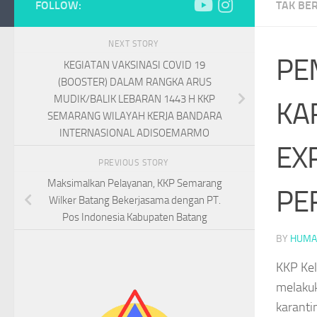
FOLLOW:
TAK BE
NEXT STORY
PE
KEGIATAN VAKSINASI COVID 19
(BOOSTER) DALAM RANGKA ARUS
MUDIK/BALIK LEBARAN 1443 H KKP
KA
SEMARANG WILAYAH KERJA BANDARA
INTERNASIONAL ADISOEMARMO
EX
PREVIOUS STORY
Maksimalkan Pelayanan, KKP Semarang
PE
Wilker Batang Bekerjasama dengan PT.
Pos Indonesia Kabupaten Batang
BY
HUMA
KKP Kel
melaku
karanti