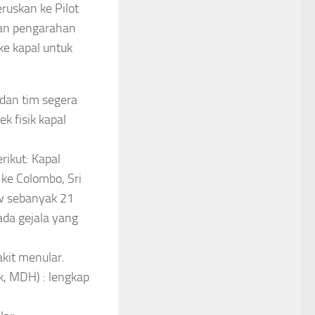
ruskan ke Pilot
kan pengarahan
ke kapal untuk
dan tim segera
k fisik kapal
rikut: Kapal
 ke Colombo, Sri
ew sebanyak 21
ada gejala yang
kit menular.
k, MDH) : lengkap