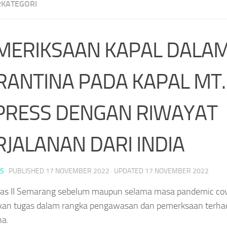
RKATEGORI
MERIKSAAN KAPAL DALA
RANTINA PADA KAPAL MT.
PRESS DENGAN RIWAYAT
RJALANAN DARI INDIA
S
· PUBLISHED
17 NOVEMBER 2022
· UPDATED
17 NOVEMBER 2022
as II Semarang sebelum maupun selama masa pandemic cov
kan tugas dalam rangka pengawasan dan pemerksaan terha
na.