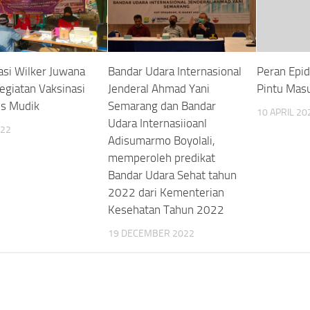
asi Wilker Juwana
Bandar Udara Internasional
Peran Epid
egiatan Vaksinasi
Jenderal Ahmad Yani
Pintu Mas
us Mudik
Semarang dan Bandar
10 APRIL 20
Udara Internasiioanl
022
Adisumarmo Boyolali,
memperoleh predikat
Bandar Udara Sehat tahun
2022 dari Kementerian
Kesehatan Tahun 2022
19 DECEMBER 2022