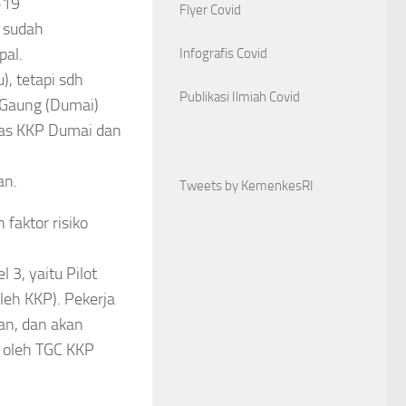
-19
Flyer Covid
n sudah
pal.
Infografis Covid
u), tetapi sdh
Publikasi Ilmiah Covid
 Gaung (Dumai)
gas KKP Dumai dan
an.
Tweets by KemenkesRI
faktor risiko
3, yaitu Pilot
leh KKP). Pekerja
an, dan akan
l oleh TGC KKP