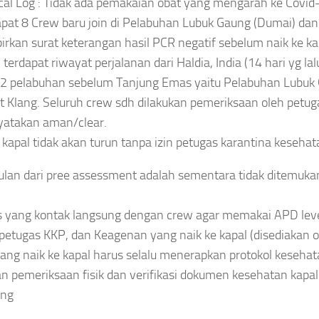
cal Log : Tidak ada pemakaian obat yang mengarah ke Covid
apat 8 Crew baru join di Pelabuhan Lubuk Gaung (Dumai) da
rkan surat keterangan hasil PCR negatif sebelum naik ke ka
 terdapat riwayat perjalanan dari Haldia, India (14 hari yg lal
 2 pelabuhan sebelum Tanjung Emas yaitu Pelabuhan Lubuk
t Klang. Seluruh crew sdh dilakukan pemeriksaan oleh petu
yatakan aman/clear.
 kapal tidak akan turun tanpa izin petugas karantina kesehat
lan dari pree assessment adalah sementara tidak ditemukan 
 yang kontak langsung dengan crew agar memakai APD level 
petugas KKP, dan Keagenan yang naik ke kapal (disediakan o
ng naik ke kapal harus selalu menerapkan protokol kesehat
an pemeriksaan fisik dan verifikasi dokumen kesehatan kapa
ng