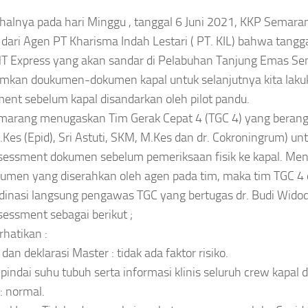
 halnya pada hari Minggu , tanggal 6 Juni 2021, KKP Semar
 dari Agen PT Kharisma Indah Lestari ( PT. KIL) bahwa tangg
T Express yang akan sandar di Pelabuhan Tanjung Emas S
mkan doukumen-dokumen kapal untuk selanjutnya kita laku
ent sebelum kapal disandarkan oleh pilot pandu.
arang menugaskan Tim Gerak Cepat 4 (TGC 4) yang berang
Kes (Epid), Sri Astuti, SKM, M.Kes dan dr. Cokroningrum) u
sessment dokumen sebelum pemeriksaan fisik ke kapal. Menu
kumen yang diserahkan oleh agen pada tim, maka tim TGC 4
dinasi langsung pengawas TGC yang bertugas dr. Budi Widod
sessment sebagai berikut ;
hatikan :
an deklarasi Master : tidak ada faktor risiko.
l pindai suhu tubuh serta informasi klinis seluruh crew kapal 
: normal.